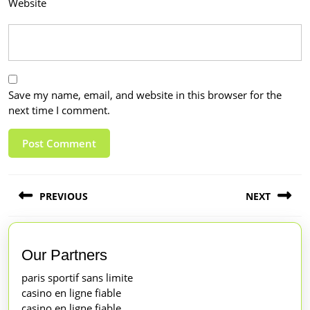
Website
Save my name, email, and website in this browser for the
next time I comment.
Post
PREVIOUS
NEXT
navigation
Previous
Next
post:
post:
Our Partners
paris sportif sans limite
casino en ligne fiable
casino en ligne fiable