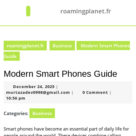
Skip
to
roamingplanet.fr
Open
content
Button
Skip
to
content
roamingplanet.fr
Business
Modern Smart Phones
Guide
Modern Smart Phones Guide
December
December 24, 2025
|
24,
murtazadev0998@gmail.com
murtazadev0998@gmail.com
0 Comment
|
|
2025
10:56 pm
Categories:
Business
Smart phones have become an essential part of daily life for
people around the world. These devices combine calling,